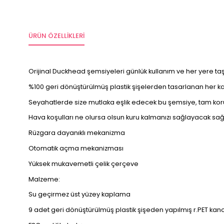
ÜRÜN ÖZELLIKLERI
Orijinal Duckhead şemsiyeleri günlük kullanım ve her yere taşı
%100 geri dönüştürülmüş plastik şişelerden tasarlanan her 
Seyahatlerde size mutlaka eşlik edecek bu şemsiye, tam kor
Hava koşulları ne olursa olsun kuru kalmanızı sağlayacak sağ
Rüzgara dayanıklı mekanizma
Otomatik açma mekanizması
Yüksek mukavemetli çelik çerçeve
Malzeme:
Su geçirmez üst yüzey kaplama
9 adet geri dönüştürülmüş plastik şişeden yapılmış r.PET kan