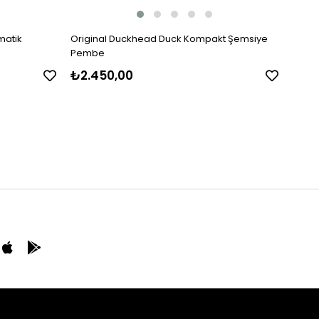
matik
Original Duckhead Duck Kompakt Şemsiye
Legam
Pembe
₺2.450,00
₺2.