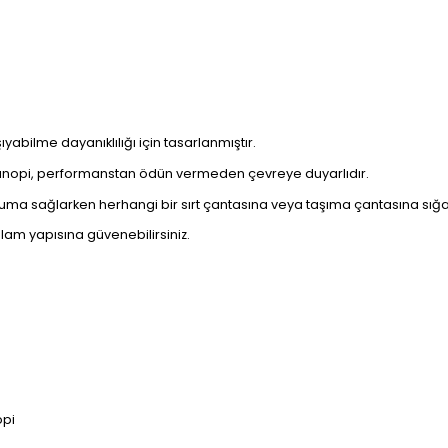
yabilme dayanıklılığı için tasarlanmıştır.
kanopi, performanstan ödün vermeden çevreye duyarlıdır.
uma sağlarken herhangi bir sırt çantasına veya taşıma çantasına sığa
lam yapısına güvenebilirsiniz.
opi