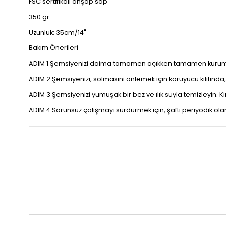
FSC sertifikalı ahşap sap
350 gr
Uzunluk: 35cm/14"
Bakım Önerileri
ADIM 1 Şemsiyenizi daima tamamen açıkken tamamen kurumasın
ADIM 2 Şemsiyenizi, solmasını önlemek için koruyucu kılıfınd
ADIM 3 Şemsiyenizi yumuşak bir bez ve ılık suyla temizleyin. Ki
ADIM 4 Sorunsuz çalışmayı sürdürmek için, şaftı periyodik olar