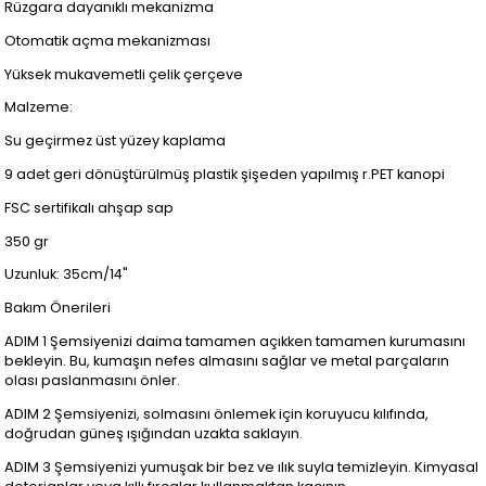
Rüzgara dayanıklı mekanizma
Otomatik açma mekanizması
Yüksek mukavemetli çelik çerçeve
Malzeme:
Su geçirmez üst yüzey kaplama
9 adet geri dönüştürülmüş plastik şişeden yapılmış r.PET kanopi
FSC sertifikalı ahşap sap
350 gr
Uzunluk: 35cm/14"
Bakım Önerileri
ADIM 1 Şemsiyenizi daima tamamen açıkken tamamen kurumasını
bekleyin. Bu, kumaşın nefes almasını sağlar ve metal parçaların
olası paslanmasını önler.
ADIM 2 Şemsiyenizi, solmasını önlemek için koruyucu kılıfında,
doğrudan güneş ışığından uzakta saklayın.
ADIM 3 Şemsiyenizi yumuşak bir bez ve ılık suyla temizleyin. Kimyasal