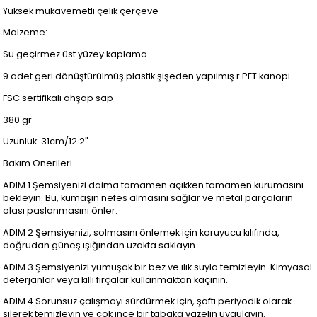
Yüksek mukavemetli çelik çerçeve
Malzeme:
Su geçirmez üst yüzey kaplama
9 adet geri dönüştürülmüş plastik şişeden yapılmış r.PET kanopi
FSC sertifikalı ahşap sap
380 gr
Uzunluk: 31cm/12.2"
Bakım Önerileri
ADIM 1 Şemsiyenizi daima tamamen açıkken tamamen kurumasını
bekleyin. Bu, kumaşın nefes almasını sağlar ve metal parçaların
olası paslanmasını önler.
ADIM 2 Şemsiyenizi, solmasını önlemek için koruyucu kılıfında,
doğrudan güneş ışığından uzakta saklayın.
ADIM 3 Şemsiyenizi yumuşak bir bez ve ılık suyla temizleyin. Kimyasal
deterjanlar veya kıllı fırçalar kullanmaktan kaçının.
ADIM 4 Sorunsuz çalışmayı sürdürmek için, şaftı periyodik olarak
silerek temizleyin ve çok ince bir tabaka vazelin uygulayın.