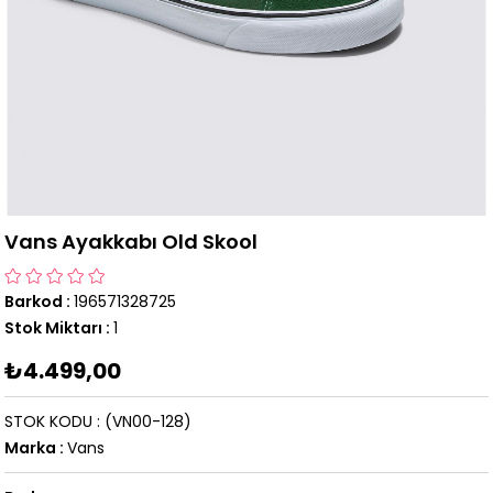
Vans Ayakkabı Old Skool
Barkod
:
196571328725
Stok Miktarı
:
1
₺4.499,00
STOK KODU
(VN00-128)
Marka
:
Vans